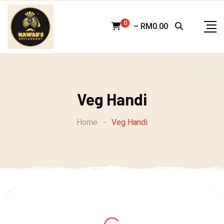
Skip
to
0
–
RM
0.00
content
Veg Handi
Home
-
Veg Handi